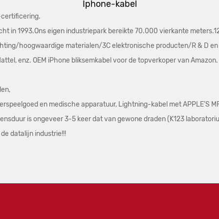
Iphone-kabel
ertificering.
 in 1993.Ons eigen industriepark bereikte 70.000 vierkante meters.120
ting/hoogwaardige materialen/3C elektronische producten/R & D en 
 Mattel, enz. OEM iPhone bliksemkabel voor de topverkoper van Amazon.
len,
derspeelgoed en medische apparatuur, Lightning-kabel met APPLE'S MFi
 levensduur is ongeveer 3-5 keer dat van gewone draden (K123 laborato
e datalijn industrie!!!