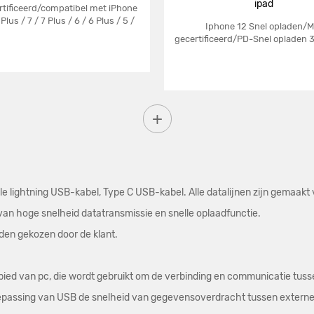
ipad
rtificeerd/compatibel met iPhone
 Plus / 7 / 7 Plus / 6 / 6 Plus / 5 /
Iphone 12 Snel opladen/M
5S en meer
gecertificeerd/PD-Snel opladen 3
Gevlochten
le lightning USB-kabel, Type C USB-kabel. Alle datalijnen zijn gemaak
van hoge snelheid datatransmissie en snelle oplaadfunctie.
den gekozen door de klant.
ied van pc, die wordt gebruikt om de verbinding en communicatie tuss
passing van USB de snelheid van gegevensoverdracht tussen externe a