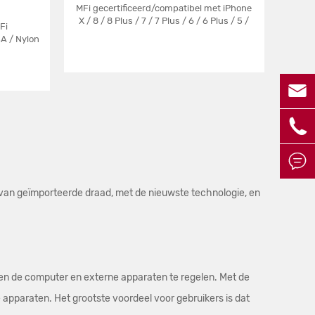
MFi gecertificeerd/compatibel met iPhone
X / 8 / 8 Plus / 7 / 7 Plus / 6 / 6 Plus / 5 /
Fi
5S en meer
A / Nylon



t van geïmporteerde draad, met de nieuwste technologie, en
en de computer en externe apparaten te regelen. Met de
pparaten. Het grootste voordeel voor gebruikers is dat