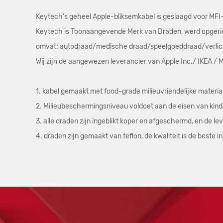
Keytech's geheel Apple-bliksemkabel is geslaagd voor MFI-c
Keytech is Toonaangevende Merk van Draden, werd opgericht
omvat: autodraad/medische draad/speelgoeddraad/verlich
Wij zijn de aangewezen leverancier van Apple Inc./ IKEA /
1. kabel gemaakt met food-grade milieuvriendelijke materia
2. Milieubeschermingsniveau voldoet aan de eisen van kin
3. alle draden zijn ingeblikt koper en afgeschermd, en de
4. draden zijn gemaakt van teflon, de kwaliteit is de beste in d