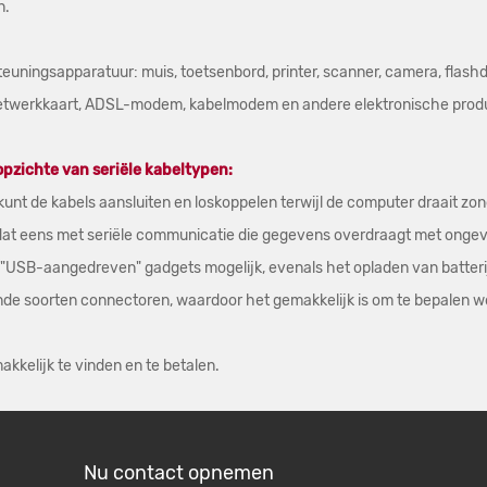
n.
teuningsapparatuur: muis, toetsenbord, printer, scanner, camera, flash
B-netwerkkaart, ADSL-modem, kabelmodem en andere elektronische prod
pzichte van seriële kabeltypen:
kunt de kabels aansluiten en loskoppelen terwijl de computer draait zo
k dat eens met seriële communicatie die gegevens overdraagt met ong
t "USB-aangedreven" gadgets mogelijk, evenals het opladen van batte
de soorten connectoren, waardoor het gemakkelijk is om te bepalen we
akkelijk te vinden en te betalen.
Nu contact opnemen