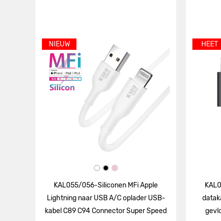
NIEUW
HEET
KAL055/056-Siliconen MFi Apple
KAL0
Lightning naar USB A/C oplader USB-
datak
kabel C89 C94 Connector Super Speed
gevl