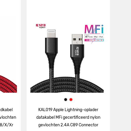
adkabel
KAL019 Apple Lightning-oplader
evlochten
datakabel MFi gecertificeerd nylon
/8/X/Xr
gevlochten 2.4A C89 Connector