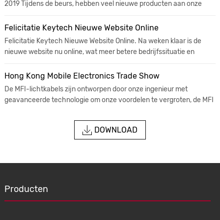
2019 Tijdens de beurs, hebben veel nieuwe producten aan onze
vaste en nieuwe partners, zoals USB-oplaadkabel, USB 3.0 Multi-
display Adapt...
Felicitatie Keytech Nieuwe Website Online
Felicitatie Keytech Nieuwe Website Online. Na weken klaar is de
nieuwe website nu online, wat meer betere bedrijfssituatie en
producten laat zien. Keytech hebben veel produ ontwikkeld...
Hong Kong Mobile Electronics Trade Show
De MFI-lichtkabels zijn ontworpen door onze ingenieur met
geavanceerde technologie om onze voordelen te vergroten, de MFI
is in maart 2018 geslaagd
DOWNLOAD
Producten